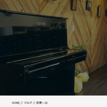
HOME
//
ブログ
// 突貫〜😤