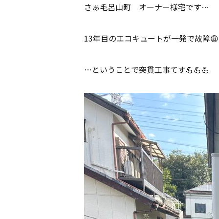
さぁ毛呂山町 オーナー様宅です…
13年目のエコキュートが一発で故障😩
…ということで突貫工事てす💪💪💪