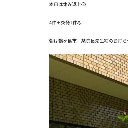
本日は休み返上😤
4件＋突発1件💪
朝は鶴ヶ島市 某院長先生宅のお打ち