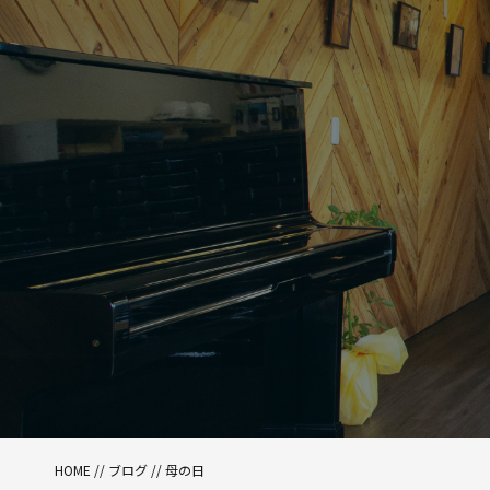
HOME
//
ブログ
// 母の日