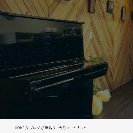
HOME
//
ブログ
// 床貼り…今月ファイナル〜