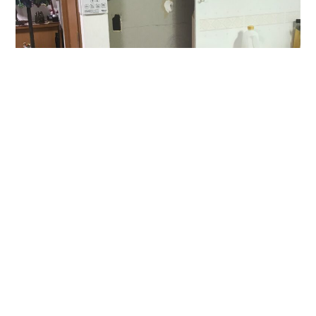
ピタッと！👏👏👏