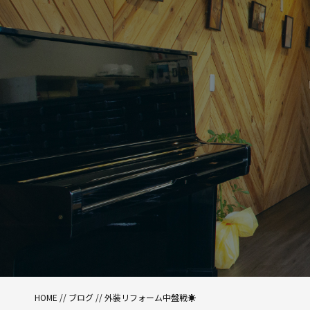
HOME
//
ブログ
// 外装リフォーム中盤戦☀️